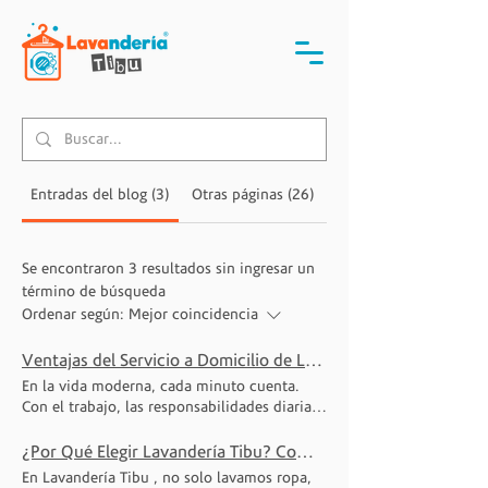
Entradas del blog (3)
Otras páginas (26)
Se encontraron 3 resultados sin ingresar un
término de búsqueda
Ordenar según:
Mejor coincidencia
Ventajas del Servicio a Domicilio de Lavandería Tibu
En la vida moderna, cada minuto cuenta.
Con el trabajo, las responsabilidades diarias
y el deseo de tener tiempo libre para
disfrutar, encontrar espacio en la agenda
¿Por Qué Elegir Lavandería Tibu? Compromiso con la Calidad en Cada Servicio
para hacer tareas como lavar y planchar ropa
En Lavandería Tibu , no solo lavamos ropa,